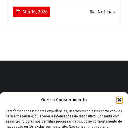
Mai 16, 2026
Notícias
Impressum
|
Política de privacidade
|
Política de cookies
Gerir o Consentimento
(UE)
|
Administração
|
Webmail
|
GESCORP Bombeiro
Para fornecer as melhores experiências, usamos tecnologias como cookies
Copyright © 2026 Associação Humanitária dos Bombeiros
para armazenar e/ou aceder a informações do dispositivo. Consentir com
Voluntários de Salvação Pública e Cruz Branca de Vila Real
essas tecnologias nos permitirá processar dados, como comportamento de
navegação ou IDs exclusivos neste site. Não consentir ou retirar o