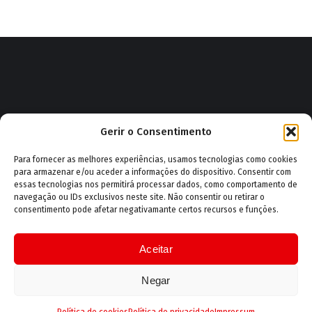
Impressum
|
Política de privacidade
|
Política de cookies
Gerir o Consentimento
(UE)
|
Administração
|
Webmail
|
GESCORP Bombeiro
Para fornecer as melhores experiências, usamos tecnologias como cookies
Copyright © 2026 Associação Humanitária dos Bombeiros
para armazenar e/ou aceder a informações do dispositivo. Consentir com
Voluntários de Salvação Pública e Cruz Branca de Vila Real
essas tecnologias nos permitirá processar dados, como comportamento de
navegação ou IDs exclusivos neste site. Não consentir ou retirar o
consentimento pode afetar negativamante certos recursos e funções.
Aceitar
Negar