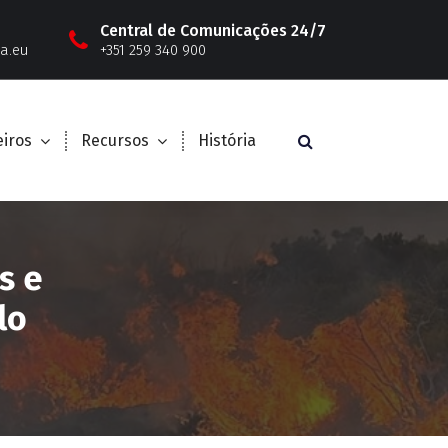
Central de Comunicações 24/7
a.eu
+351 259 340 900
iros
Recursos
História
s e
lo