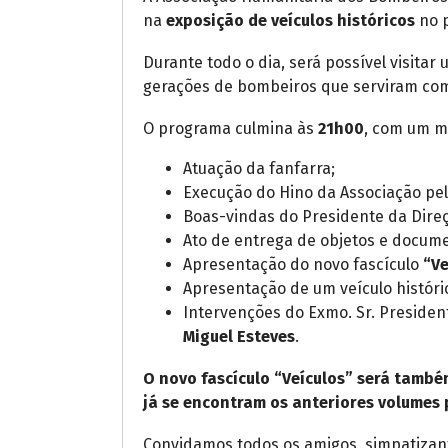
na
exposição de veículos históricos
no 
Durante todo o dia, será possível visita
gerações de bombeiros que serviram co
O programa culmina às
21h00
, com um m
Atuação da fanfarra;
Execução do Hino da Associação pe
Boas-vindas do Presidente da Dire
Ato de entrega de objetos e docum
Apresentação do novo fascículo
“Ve
Apresentação de um veículo históri
Intervenções do Exmo. Sr. President
Miguel Esteves
.
O novo fascículo “Veículos” será també
já se encontram os anteriores volumes 
Convidamos todos os amigos, simpatizante