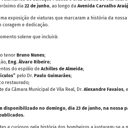
próximo dia
22 de junho
, ao longo da
Avenida Carvalho Araú
r uma exposição de viaturas que marcaram a história da noss
m coragem e dedicação.
omento solene que incluirá:
lo tenor
Bruno Nunes
;
ção,
Eng. Álvaro Ribeiro
;
entos do espólio de
Achilles de Almeida
;
ículos”
pelo Dr.
Paulo Guimarães
;
co restaurado;
e da Câmara Municipal de Vila Real, Dr.
Alexandre Favaios
, 
m disponibilizado no domingo, dia 23 de junho, na nossa p
publicados.
s e curiosos pela história dos bombeiros a juntarem-se a n