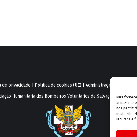
a de privacidade
|
Política de cookies (UE)
|
Administração
|
Webmail
iação Humanitária dos Bombeiros Voluntários de Salvação Pública e C
Para fornec
armazenar e
nos permiti
neste site. 
recursos e f