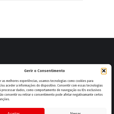
Gerir o Consentimento
|
GESCORP Bombeiro
ruz Branca de Vila Real
er as melhores experiências, usamos tecnologias como cookies para
/ou aceder a informações do dispositivo. Consentir com essas tecnologias
rá processar dados, como comportamento de navegação ou IDs exclusivos
Não consentir ou retirar o consentimento pode afetar negativamante certos
unções.
Aceitar
Negar