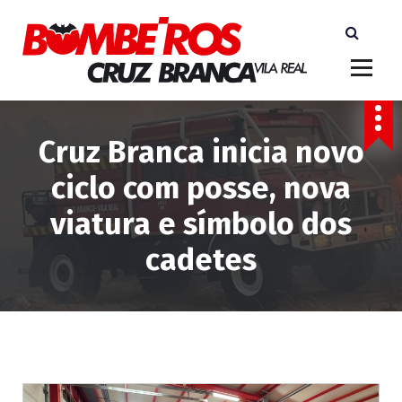
S
a
l
t
a
r
p
Cruz Branca inicia novo
a
ciclo com posse, nova
r
a
viatura e símbolo dos
o
c
cadetes
o
n
t
e
ú
d
o