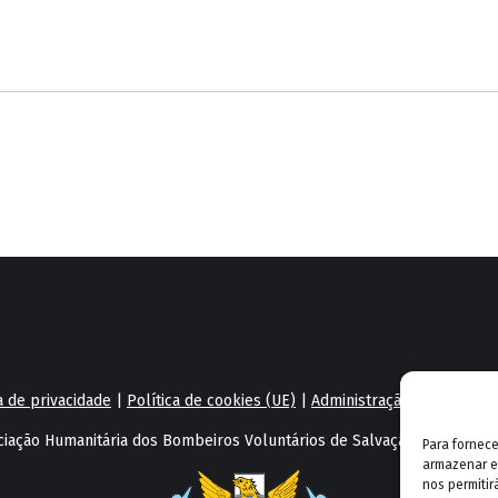
a de privacidade
|
Política de cookies (UE)
|
Administração
|
Webmail
iação Humanitária dos Bombeiros Voluntários de Salvação Pública e C
Para fornec
armazenar e
nos permiti