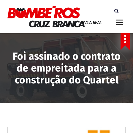
S
a
l
t
a
r
p
Foi assinado o contrato
a
r
de empreitada para a
a
o
construção do Quartel
c
o
n
t
e
ú
d
o