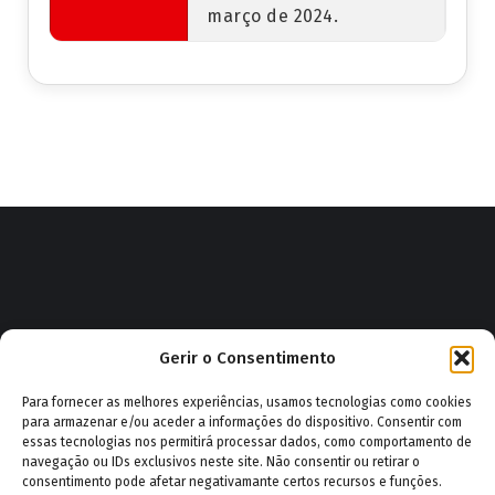
março de 2024.
Impressum
|
Política de privacidade
|
Política de cookies
Gerir o Consentimento
(UE)
|
Administração
|
Webmail
|
GESCORP Bombeiro
Para fornecer as melhores experiências, usamos tecnologias como cookies
Copyright © 2026 Associação Humanitária dos Bombeiros
para armazenar e/ou aceder a informações do dispositivo. Consentir com
Voluntários de Salvação Pública e Cruz Branca de Vila Real
essas tecnologias nos permitirá processar dados, como comportamento de
navegação ou IDs exclusivos neste site. Não consentir ou retirar o
consentimento pode afetar negativamante certos recursos e funções.