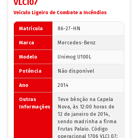
VLCI07
Veículo Ligeiro de Combate a Incêndios
Matrícula
86-27-HN
Marca
Mercedes-Benz
Modelo
Unimog U100L
Potência
Não disponível
Ano
2014
Outras
Teve bênção na Capela
Informações
Nova, às 12:00 horas de
12 de janeiro de 2014,
sendo madrinha a firma
Frutas Palaio. Código
operacional 1706 VLCI 07;